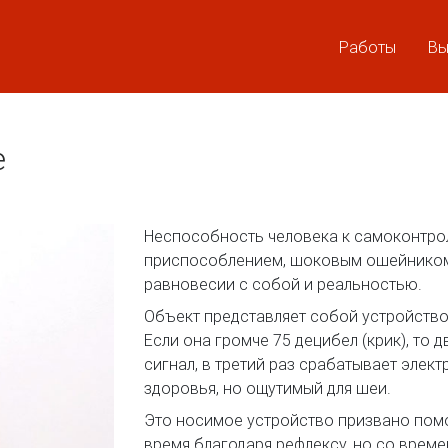
Работы
Вы
e
Неспособность человека к самоконтро
приспособлением, шоковым ошейником,
равновесии с собой и реальностью.
Объект представляет собой устройство
Если она громче 75 децибел (крик), то
сигнал, в третий раз срабатывает элект
здоровья, но ощутимый для шеи.
Это носимое устройство призвано пом
время благодаря рефлексу, но со врем