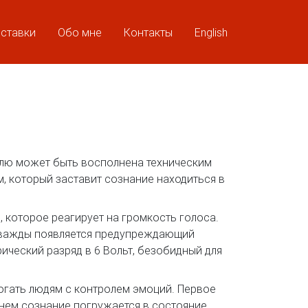
ставки
Обо мне
Контакты
English
лю может быть восполнена техническим
 который заставит сознание находиться в
, которое реагирует на громкость голоса.
 дважды появляется предупреждающий
рический разряд в 6 Вольт, безобидный для
огать людям с контролем эмоций. Первое
енем сознание погружается в состояние